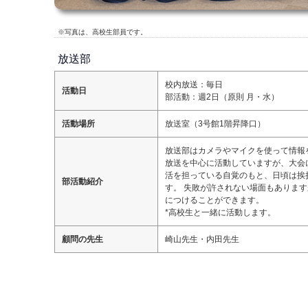
※写真は、高校生部員です。
放送部
校内放送：毎日
活動日
部活動：週2日（原則 月・水）
活動場所
放送室（3号館1階昇降口）
放送部はカメラやマイクを使って情報
放送を中心に活動していますが、大会
活を担っている自覚のもと、日頃は挨
部活動紹介
す。 失敗が許されない場面もありま
につけることができます。
*高校生と一緒に活動します。
顧問の先生
崎山先生・内田先生