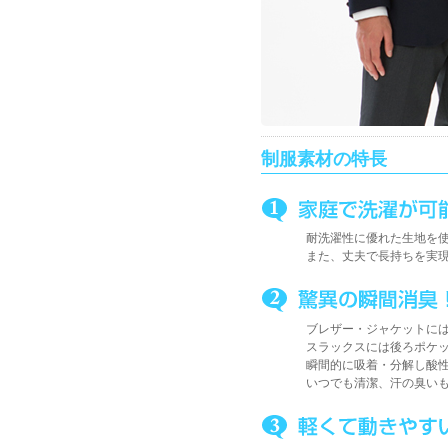
制服素材の特長
耐洗濯性に優れた生地を
また、丈夫で長持ちを実
ブレザー・ジャケットに
スラックスには後ろポケ
瞬間的に吸着・分解し酸
いつでも清潔、汗の臭い