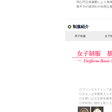
同心円立体裁断により身
集中力の途切れや自然な
制服紹介
男子制服
女子
◎プリンセスラインで女
◎ボタンは学園章入りオ
◎左襟には七宝製学園章
◎学科別に個性を取り入