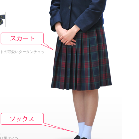
トの可愛いタータンチェッ
。
は黒タイツ。