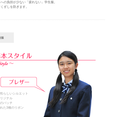
体への負担が少ない「疲れない」学生服。
着くずしを防ぎます。
制服
性らしいシルエット
リジナル
のバッチ
れた3種のリボン